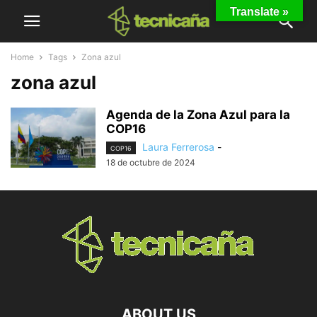
Translate »
Home
Tags
Zona azul
zona azul
Agenda de la Zona Azul para la
COP16
Laura Ferrerosa
-
COP16
18 de octubre de 2024
ABOUT US