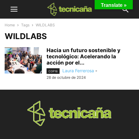
Translate »
Home
Tags
WILDLABS
WILDLABS
Hacia un futuro sostenible y
tecnológico: Acelerando la
acción por el...
Laura Ferrerosa
-
COP16
28 de octubre de 2024