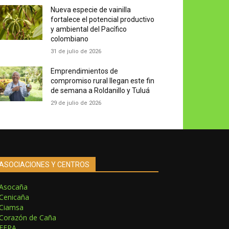
Nueva especie de vainilla
fortalece el potencial productivo
y ambiental del Pacífico
colombiano
31 de julio de 2026
Emprendimientos de
compromiso rural llegan este fin
de semana a Roldanillo y Tuluá
29 de julio de 2026
ASOCIACIONES Y CENTROS
Asocaña
Cenicaña
Ciamsa
Corazón de Caña
FEPA