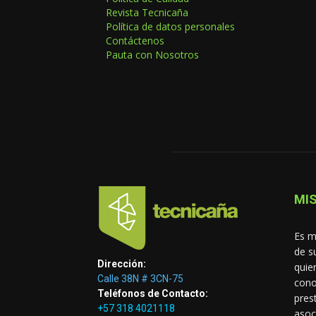
Revista Tecnicaña
Política de datos personales
Contáctenos
Pauta con Nosotros
MIS
Es m
de s
Dirección:
quie
Calle 38N # 3CN-75
cono
Teléfonos de Contacto:
pres
+57 318 4021118
asoc