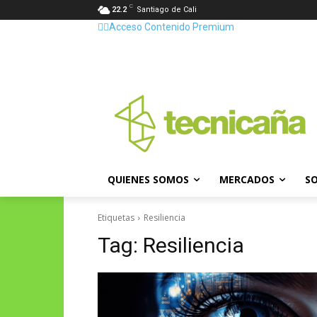
C
22.2
Santiago de Cali
👷‍♂️Acceso Contenido Premium
QUIENES SOMOS
MERCADOS
SO
Etiquetas
Resiliencia
Tag:
Resiliencia