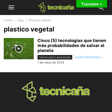
Translate »
Home
Tags
Plastico vegetal
plastico vegetal
Cinco (5) tecnologías que tienen
más probabilidades de salvar el
planeta
Laura Ferrerosa
-
TECNOLOGÍA E INNOVACION
1 de mayo de 2024