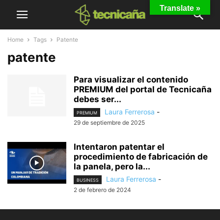
Translate »
Home
Tags
Patente
patente
Para visualizar el contenido
PREMIUM del portal de Tecnicaña
debes ser...
Laura Ferrerosa
-
PREMIUM
29 de septiembre de 2025
Intentaron patentar el
procedimiento de fabricación de
la panela, pero la...
Laura Ferrerosa
-
BUSINESS
2 de febrero de 2024