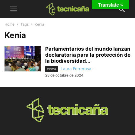
Translate »
Home
Tags
Kenia
Kenia
Parlamentarios del mundo lanzan
declaratoria para la protección de
la biodiversidad...
Laura Ferrerosa
-
COP16
28 de octubre de 2024