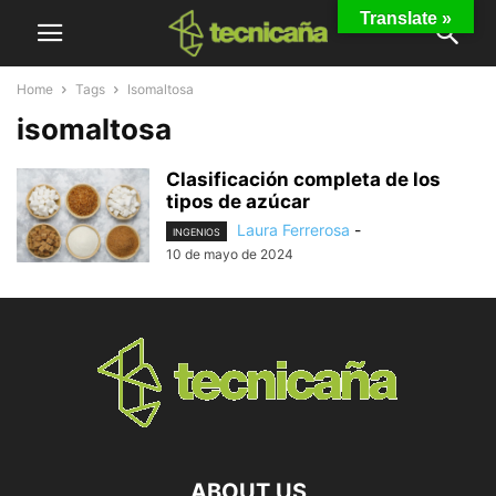
Translate »
Home
Tags
Isomaltosa
isomaltosa
Clasificación completa de los
tipos de azúcar
Laura Ferrerosa
-
INGENIOS
10 de mayo de 2024
ABOUT US