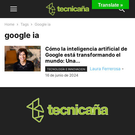
Translate »
Home
Tags
Google ia
google ia
Cómo la inteligencia artificial de
Google está transformando el
mundo: Una...
Laura Ferrerosa
-
TECNOLOGÍA E INNOVACION
16 de junio de 2024