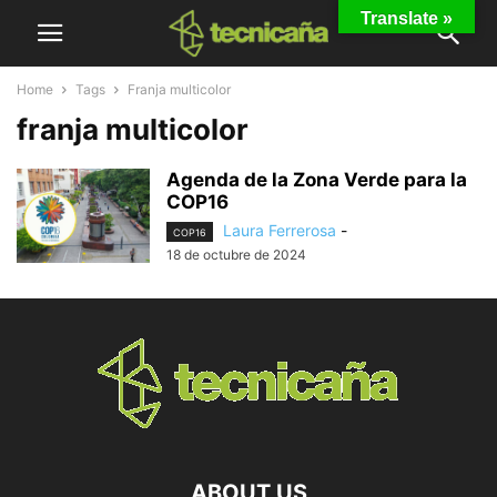
Translate »
Home
Tags
Franja multicolor
franja multicolor
Agenda de la Zona Verde para la
COP16
Laura Ferrerosa
-
COP16
18 de octubre de 2024
ABOUT US