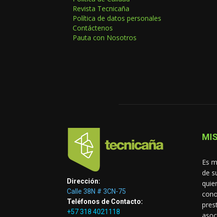
Revista Tecnicaña
Política de datos personales
Contáctenos
Pauta con Nosotros
MIS
Es m
de s
Dirección:
quie
Calle 38N # 3CN-75
cono
Teléfonos de Contacto:
pres
+57 318 4021118
asoc