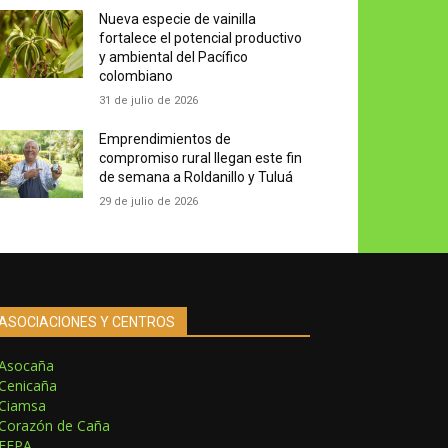
Nueva especie de vainilla
fortalece el potencial productivo
y ambiental del Pacífico
colombiano
31 de julio de 2026
Emprendimientos de
compromiso rural llegan este fin
de semana a Roldanillo y Tuluá
29 de julio de 2026
ASOCIACIONES Y CENTROS
Asocaña
Cenicaña
Ciamsa
Corazón de Caña
FEPA