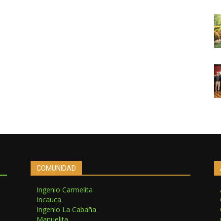
COMUNIDAD
Ingenio Carmelita
Incauca
Ingenio La Cabaña
Manuelita