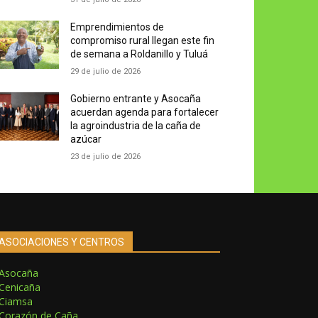
Emprendimientos de
compromiso rural llegan este fin
de semana a Roldanillo y Tuluá
29 de julio de 2026
Gobierno entrante y Asocaña
acuerdan agenda para fortalecer
la agroindustria de la caña de
azúcar
23 de julio de 2026
ASOCIACIONES Y CENTROS
Asocaña
Cenicaña
Ciamsa
Corazón de Caña