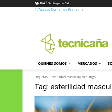
C
20.4
Santiago de Cali
👷‍♂️Acceso Contenido Premium
QUIENES SOMOS
MERCADOS
SO
Etiquetas
Esterilidad masculina en el trigo
Tag:
esterilidad masculi