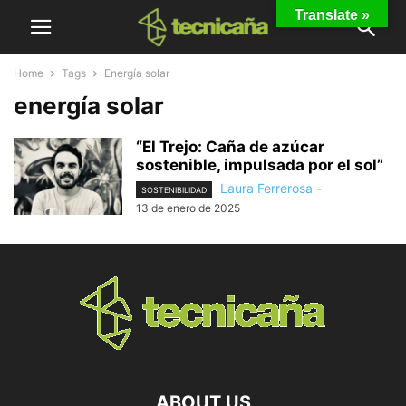
Translate »
Home
Tags
Energía solar
energía solar
“El Trejo: Caña de azúcar
sostenible, impulsada por el sol”
Laura Ferrerosa
-
SOSTENIBILIDAD
13 de enero de 2025
ABOUT US