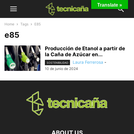
Translate »
Home
Tags
E85
e85
Producción de Etanol a partir de
la Caña de Azúcar en...
Laura Ferrerosa
-
SOSTENIBILIDAD
10 de junio de 2024
ABOUT US