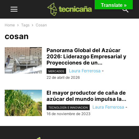
Translate »
Home
Tags
Cosan
cosan
Panorama Global del Azúcar
2026: Liderazgo Empresarial y
Proyecciones de un...
Laura Ferrerosa
-
MERCADOS
22 de abril de 2026
El mayor productor de caña de
azúcar del mundo impulsa la...
Laura Ferrerosa
-
TECNOLOGÍA E INNOVACION
16 de noviembre de 2023