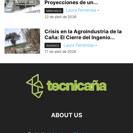
Proyecciones de un...
Laura Ferrerosa
-
MERCADOS
22 de abril de 2026
Crisis en la Agroindustria de la
Caña: El Cierre del Ingenio...
Laura Ferrerosa
-
INGENIOS
17 de abril de 2026
ABOUT US