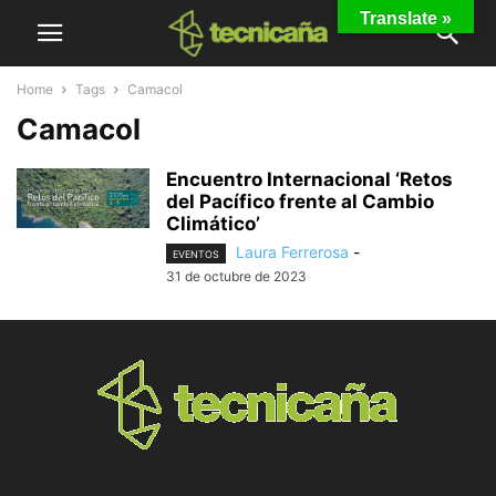
Translate »
Home
Tags
Camacol
Camacol
Encuentro Internacional ‘Retos
del Pacífico frente al Cambio
Climático’
Laura Ferrerosa
-
EVENTOS
31 de octubre de 2023