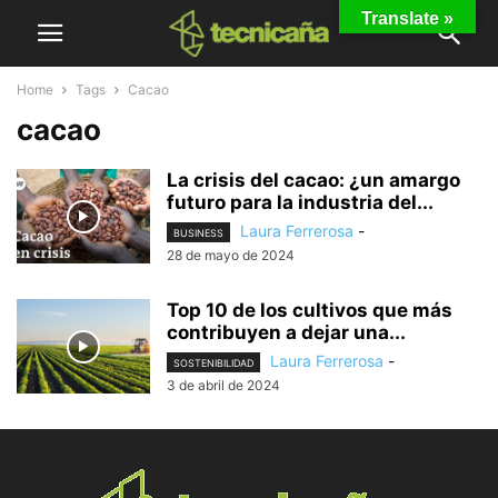
Translate »
Home
Tags
Cacao
cacao
La crisis del cacao: ¿un amargo
futuro para la industria del...
Laura Ferrerosa
-
BUSINESS
28 de mayo de 2024
Top 10 de los cultivos que más
contribuyen a dejar una...
Laura Ferrerosa
-
SOSTENIBILIDAD
3 de abril de 2024