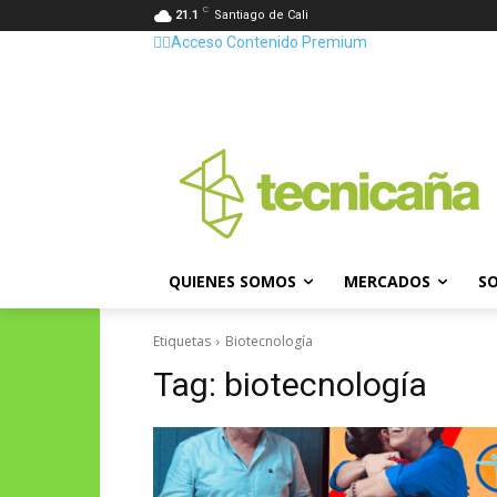
C
21.1
Santiago de Cali
👷‍♂️Acceso Contenido Premium
QUIENES SOMOS
MERCADOS
SO
Etiquetas
Biotecnología
Tag:
biotecnología