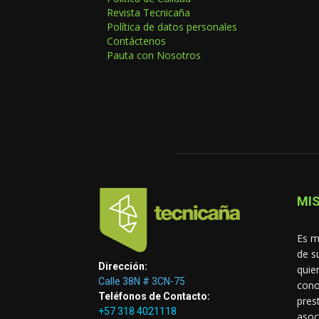
Revista Tecnicaña
Política de datos personales
Contáctenos
Pauta con Nosotros
MIS
Es m
de s
Dirección:
quie
Calle 38N # 3CN-75
cono
Teléfonos de Contacto:
pres
+57 318 4021118
asoc