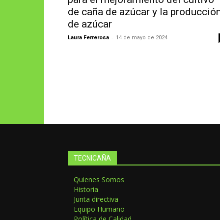
de caña de azúcar y la producció
de azúcar
-
Laura Ferrerosa
14 de mayo de 2024
TECNICAÑA
Quienes Somos
Historia
Junta directiva
Equipo Humano
Política de Calidad