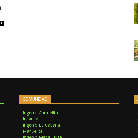
n
0
COMUNIDAD
Ingenio Carmelita
Incauca
Ingenio La Cabaña
Manuelita
Ingenio Maria Luisa