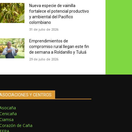
Nueva especie de vainilla
fortalece el potencial productivo
y ambiental del Pacífico
colombiano
31 de julio de 2026
Emprendimientos de
compromiso rural llegan este fin
de semana a Roldanillo y Tuluá
29 de julio de 2026
ASOCIACIONES Y CENTROS
Asocaña
Cenicaña
Ciamsa
Corazón de Caña
FEPA