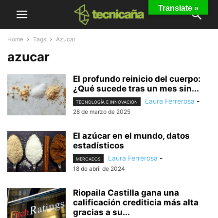
Translate »
Home
Tags
Azucar
azucar
El profundo reinicio del cuerpo:
¿Qué sucede tras un mes sin...
Laura Ferrerosa
-
TECNOLOGÍA E INNOVACION
28 de marzo de 2025
El azúcar en el mundo, datos
estadísticos
Laura Ferrerosa
-
MERCADOS
18 de abril de 2024
Riopaila Castilla gana una
calificación crediticia más alta
gracias a su...