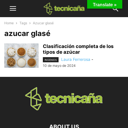
Translate »
Home
Tags
Azucar glasé
azucar glasé
Clasificación completa de los
tipos de azúcar
Laura Ferrerosa
-
INGENIOS
10 de mayo de 2024
ABOUT US