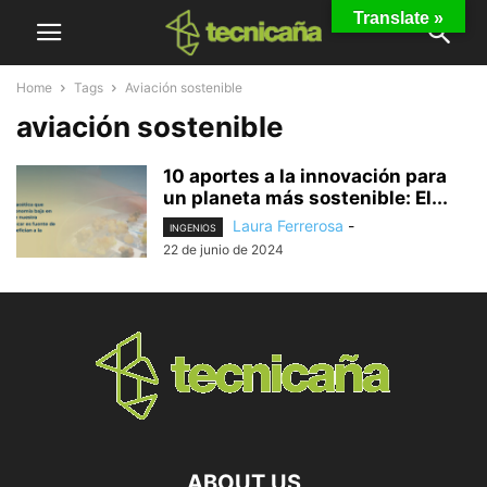
Translate »
Home
Tags
Aviación sostenible
aviación sostenible
10 aportes a la innovación para
un planeta más sostenible: El...
Laura Ferrerosa
-
INGENIOS
22 de junio de 2024
ABOUT US