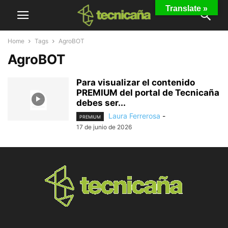
Translate »
Home
Tags
AgroBOT
AgroBOT
Para visualizar el contenido
PREMIUM del portal de Tecnicaña
debes ser...
Laura Ferrerosa
-
PREMIUM
17 de junio de 2026