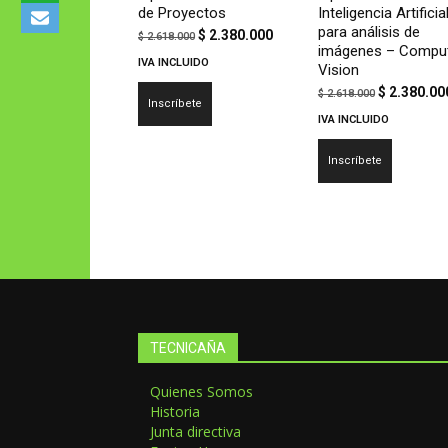
de Proyectos
Inteligencia Artificia
para análisis de
El
El
$
2.380.000
$
2.618.000
imágenes – Compu
precio
precio
IVA INCLUIDO
Vision
original
actual
El
$
2.380.00
$
2.618.000
Inscríbete
era:
es:
precio
IVA INCLUIDO
$ 2.618.000.
$ 2.380.000.
original
Inscríbete
era:
$ 2.618.00
TECNICAÑA
Quienes Somos
Historia
Junta directiva