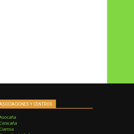
ASOCIACIONES Y CENTROS
Asocaña
Cenicaña
Ciamsa