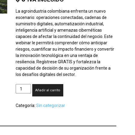
La agroindustria colombiana enfrenta un nuevo
escenario: operaciones conectadas, cadenas de
suministro digitales, automatización industrial,
inteligencia artificial y amenazas cibernéticas
capaces de afectar la continuidad del negocio. Este
webinar le permitirá comprender cómo anticipar
riesgos, cuantificar su impacto financiero y convertir
la innovación tecnológica en una ventaja de
resiliencia. Regístrese GRATIS y fortalezca la
capacidad de decisión de su organización frente a
los desafíos digitales del sector.
Webinar
Añadir al carrito
Gestionando
la
Categoría:
Sin categorizar
Innovación
y
el
Riesgo
Cibernético