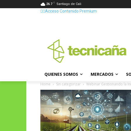
C
26.7
Santiago de Cali
👷‍♂️Acceso Contenido Premium
QUIENES SOMOS
MERCADOS
SO
Home
Sin categorizar
Webinar Gestionando la Inn