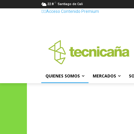
C
22.8
Santiago de Cali
👷‍♂️Acceso Contenido Premium
QUIENES SOMOS
MERCADOS
SO