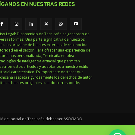
ÍGANOS EN NUESTRAS REDES
iso Legal: El contenido de Tecnicaña es generado de
versas formas. Una parte significativa de nuestros
tículos proviene de fuentes externas de reconocida
toridad en el sector. Para ofrecer una experiencia de
ctura más personalizada, Tecnicaña emplea
cnologías de inteligencia artificial que permiten
escribir estos artículos y adaptarlos a nuestro estilo
itorial característico. Es importante destacar que
cnicaña respeta rigurosamente los derechos de autor
cita las fuentes originales cuando corresponde.
IUM del portal de Tecnicaña debes ser ASOCIADO