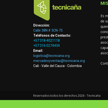
MIS
Es m
de s
Dirección:
quie
Calle 38N # 3CN-75
cono
Teléfonos de Contacto:
pres
+57 318 4021118
asoc
+57 316 0274434
capa
Email:
asoc
logistica@tecnicana.org
mercadeoyventas@tecnicana.org
Cont
Cali - Valle del Cauca - Colombia
Reservados todos los derechos 2026 - Tecnicaña