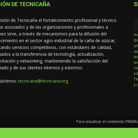
IÓN DE TECNICAÑA
S
isión de Tecnicaña el fortalecimiento profesional y técnico
us asociados y de las organizaciones y profesionales a
nes sirve, a través de mecanismos para la difusión del
Av
cimiento en el sector agro-industrial de la caña de azúcar,
di
ar
tando servicios competitivos, con estándares de calidad,
au
iados a la transferencia de tecnología, actualización,
le
citación y networking, manteniendo la satisfacción del
te
iado y de sus clientes internos y externos.
re
ed
Te
áctenos:
tecnicana@tecnicana.org
y 
Para visualizar el contenido PREM