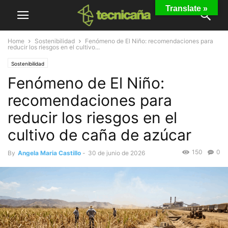
Translate »
Home
Sostenibilidad
Fenómeno de El Niño: recomendaciones para
reducir los riesgos en el cultivo...
Sostenibilidad
Fenómeno de El Niño:
recomendaciones para
reducir los riesgos en el
cultivo de caña de azúcar
150
0
By
Angela Maria Castillo
-
30 de junio de 2026