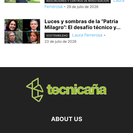
Laura
ASOCIACIONES Y CENTROS DE INVESTIGACIÓN
Ferrerosa
-
29 de julio de 2026
Luces y sombras de la “Patria
Milagro”: El desafío técnico y...
Laura Ferrerosa
-
SOSTENIBILIDAD
23 de julio de 2026
ABOUT US