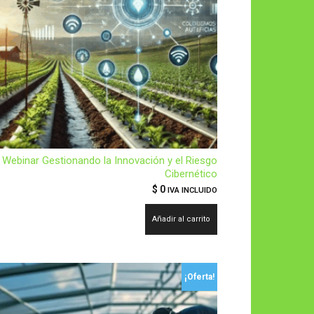
Webinar Gestionando la Innovación y el Riesgo
Cibernético
$
0
IVA INCLUIDO
Añadir al carrito
¡Oferta!