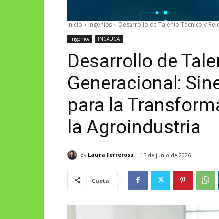
Inicio
Ingenios
Desarrollo de Talento Técnico y Rele
Ingenios
INCAUCA
Desarrollo de Tale
Generacional: Sin
para la Transform
la Agroindustria
By
Laura Ferrerosa
15 de junio de 2026
Cuota