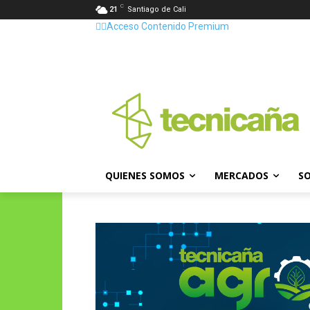
C
21
Santiago de Cali
👷‍♂️Acceso Contenido Premium
QUIENES SOMOS
MERCADOS
SO