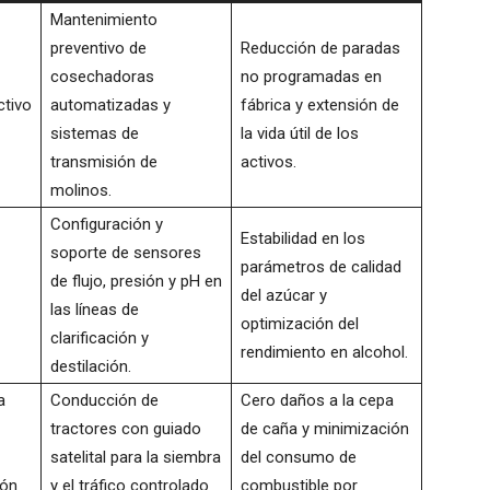
Mantenimiento
preventivo de
Reducción de paradas
cosechadoras
no programadas en
ctivo
automatizadas y
fábrica y extensión de
sistemas de
la vida útil de los
transmisión de
activos.
molinos.
Configuración y
Estabilidad en los
soporte de sensores
parámetros de calidad
de flujo, presión y pH en
del azúcar y
las líneas de
optimización del
clarificación y
rendimiento en alcohol.
destilación.
a
Conducción de
Cero daños a la cepa
tractores con guiado
de caña y minimización
satelital para la siembra
del consumo de
ión
y el tráfico controlado
combustible por