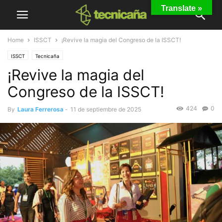
Translate »
Home
ISSCT
¡Revive la magia del Congreso de la ISSCT!
ISSCT
Tecnicaña
¡Revive la magia del
Congreso de la ISSCT!
424
0
By
Laura Ferrerosa
-
11 de septiembre de 2025