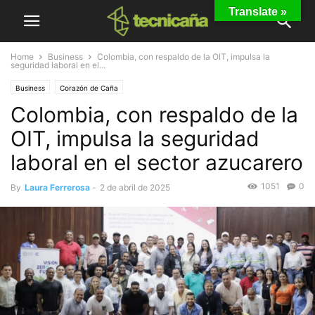
Translate »
Home
Business
Colombia, con respaldo de la OIT, impulsa la
seguridad laboral en el...
Business
Corazón de Caña
Colombia, con respaldo de la
OIT, impulsa la seguridad
laboral en el sector azucarero
1051
0
By
Laura Ferrerosa
-
2 de abril de 2025