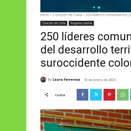
Inicio
Corazón de Caña
250 líderes comunitarios, p
Corazón de Caña
Riopaila-Castilla
250 líderes comun
del desarrollo terri
suroccidente col
By
Laura Ferrerosa
18 de enero de 2025
Cuota