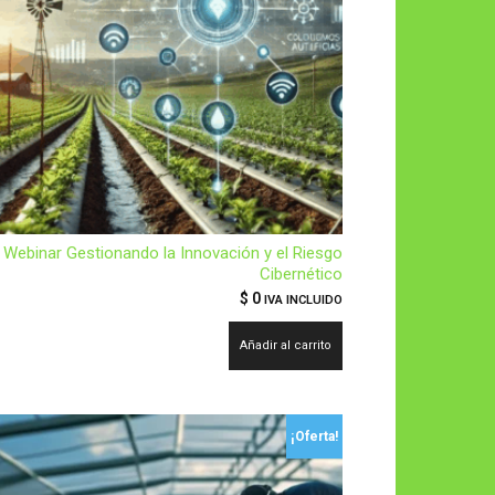
Webinar Gestionando la Innovación y el Riesgo
Cibernético
$
0
IVA INCLUIDO
Añadir al carrito
¡Oferta!