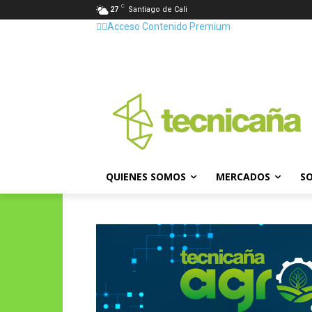
C
27
Santiago de Cali
👷‍♂️Acceso Contenido Premium
QUIENES SOMOS
MERCADOS
SO