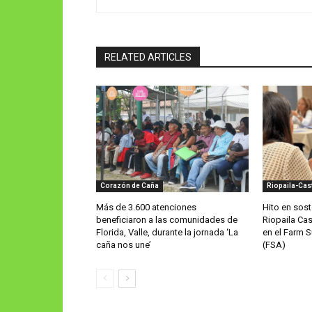
RELATED ARTICLES
Corazón de Caña
Riopaila-Cast
Más de 3.600 atenciones
Hito en sost
beneficiaron a las comunidades de
Riopaila Cast
Florida, Valle, durante la jornada ‘La
en el Farm 
caña nos une’
(FSA)