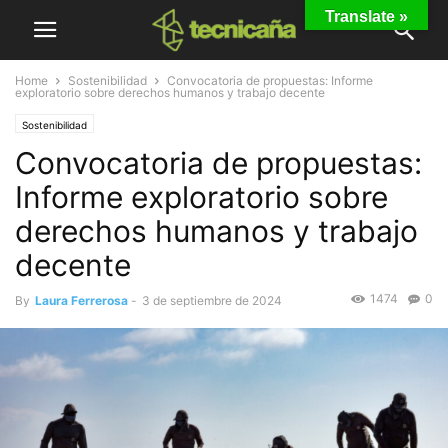
Translate »
Home
Sostenibilidad
Convocatoria de propuestas: Informe
exploratorio sobre derechos humanos y trabajo decente
Sostenibilidad
Convocatoria de propuestas:
Informe exploratorio sobre
derechos humanos y trabajo
decente
1474
0
By
Laura Ferrerosa
-
3 de septiembre de 2024