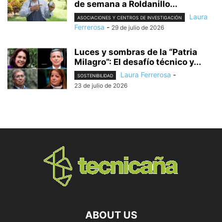
de semana a Roldanillo...
Laura
ASOCIACIONES Y CENTROS DE INVESTIGACIÓN
Ferrerosa
-
29 de julio de 2026
Luces y sombras de la “Patria
Milagro”: El desafío técnico y...
Laura Ferrerosa
-
SOSTENIBILIDAD
23 de julio de 2026
ABOUT US