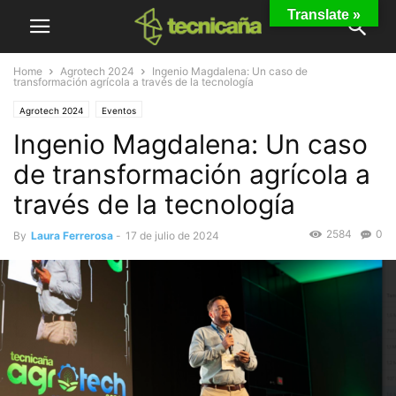
Translate »
Home
Agrotech 2024
Ingenio Magdalena: Un caso de
transformación agrícola a través de la tecnología
Agrotech 2024
Eventos
Ingenio Magdalena: Un caso
de transformación agrícola a
través de la tecnología
2584
0
By
Laura Ferrerosa
-
17 de julio de 2024