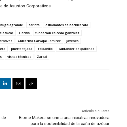
nte de Asuntos Corporativos.
bugalagrande
corinto
estudiantes de bachillerato
de azúcar
Florida
fundación caicedo gonzalez
orativos
Guillermo Carvajal Ramirez
jovenes
era
puerto tejada
roldanillo
santander de quilichao
es
visitas técnicas
Zarzal
Artículo siguiente
t de
Biome Makers se une a una iniciativa innovadora
para la sostenibilidad de la caña de azúcar