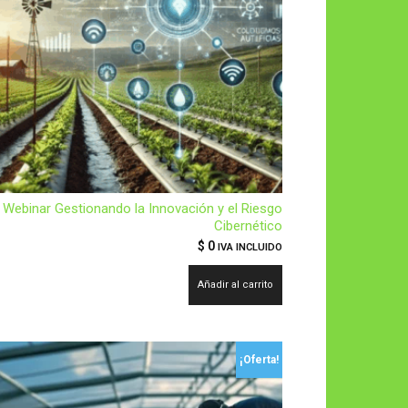
Webinar Gestionando la Innovación y el Riesgo
Cibernético
$
0
IVA INCLUIDO
Añadir al carrito
¡Oferta!