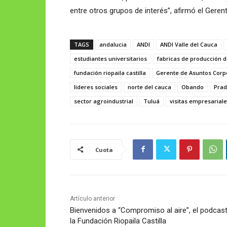
entre otros grupos de interés”, afirmó el Gere
TAGS
andalucia
ANDI
ANDI Valle del Cauca
estudiantes universitarios
fabricas de producción 
fundación riopaila castilla
Gerente de Asuntos Corp
lideres sociales
norte del cauca
Obando
Prad
sector agroindustrial
Tuluá
visitas empresarial
Cuota
Artículo anterior
Bienvenidos a “Compromiso al aire”, el podcas
la Fundación Riopaila Castilla