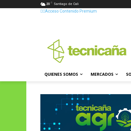
C
20
Santiago de Cali
👷‍♂️Acceso Contenido Premium
QUIENES SOMOS
MERCADOS
SO