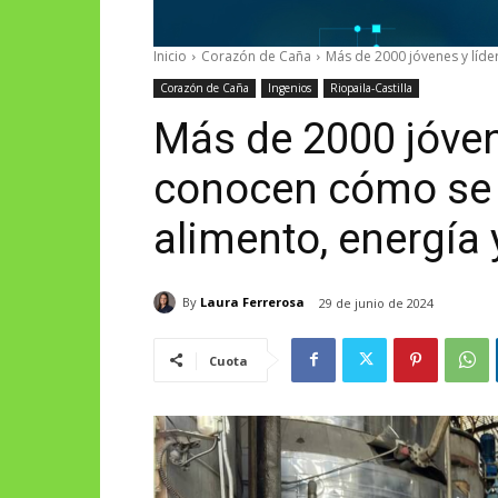
Inicio
Corazón de Caña
Más de 2000 jóvenes y líde
Corazón de Caña
Ingenios
Riopaila-Castilla
Más de 2000 jóven
conocen cómo se t
alimento, energía
By
Laura Ferrerosa
29 de junio de 2024
Cuota