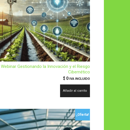
Webinar Gestionando la Innovación y el Riesgo
Cibernético
$
0
IVA INCLUIDO
Añadir al carrito
¡Oferta!