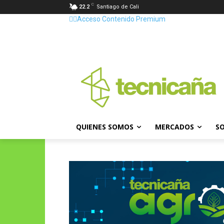
C
22.2
Santiago de Cali
👷‍♂️Acceso Contenido Premium
QUIENES SOMOS
MERCADOS
SO