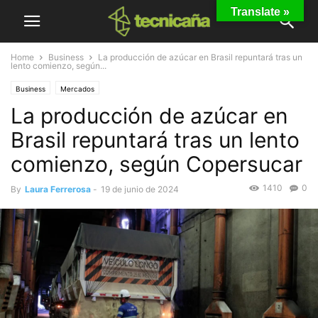
Translate »
Home
Business
La producción de azúcar en Brasil repuntará tras un
lento comienzo, según...
Business
Mercados
La producción de azúcar en
Brasil repuntará tras un lento
comienzo, según Copersucar
1410
0
By
Laura Ferrerosa
-
19 de junio de 2024