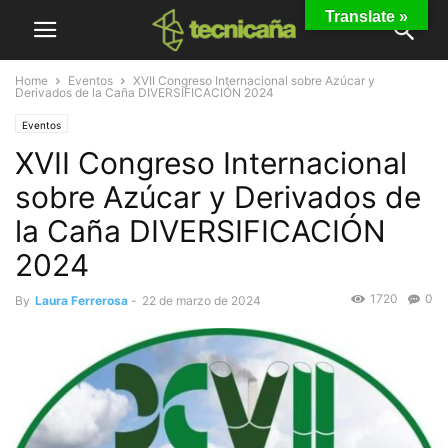
Translate »
Home
Eventos
XVII Congreso Internacional sobre Azúcar y
Derivados de la Caña DIVERSIFICACIÓN 2024
Eventos
XVII Congreso Internacional
sobre Azúcar y Derivados de
la Caña DIVERSIFICACIÓN
2024
1720
0
By
Laura Ferrerosa
-
22 de marzo de 2024