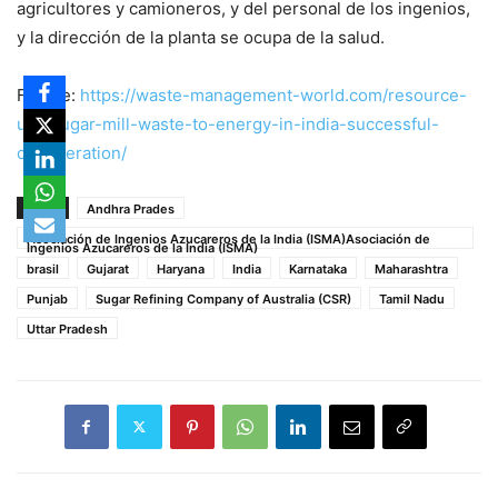
agricultores y camioneros, y del personal de los ingenios,
y la dirección de la planta se ocupa de la salud.
Fuente:
https://waste-management-world.com/resource-
use/sugar-mill-waste-to-energy-in-india-successful-
cogeneration/
TAGS
Andhra Prades
Asociación de Ingenios Azucareros de la India (ISMA)Asociación de
Ingenios Azucareros de la India (ISMA)
brasil
Gujarat
Haryana
India
Karnataka
Maharashtra
Punjab
Sugar Refining Company of Australia (CSR)
Tamil Nadu
Uttar Pradesh