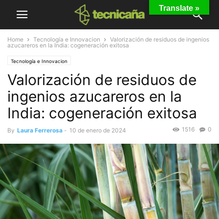
Translate »
Home
Tecnología e Innovacion
Valorización de residuos de ingenios
azucareros en la India: cogeneración exitosa
Tecnología e Innovacion
Valorización de residuos de
ingenios azucareros en la
India: cogeneración exitosa
1516
0
By
Laura Ferrerosa
-
10 de enero de 2024