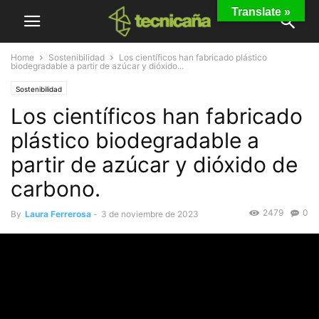
Translate »
Home
Sostenibilidad
Los científicos han fabricado plástico
biodegradable a partir de azúcar y dióxido...
Sostenibilidad
Los científicos han fabricado
plástico biodegradable a
partir de azúcar y dióxido de
carbono.
2479
0
By
Laura Ferrerosa
-
3 de noviembre de 2023